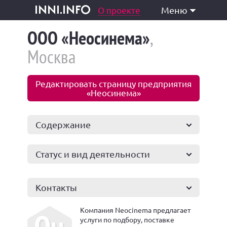
одукция и услуги
О проекте
Меню
inni.info
ООО «Неосинема»
,
Москва
Редактировать страницу предприятия
«Неосинема»
Содержание
Статус и вид деятельности
Контакты
Компания Neocinema предлагает
услуги по подбору, поставке