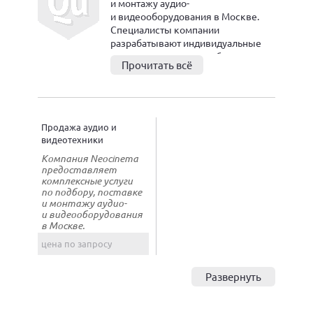
и монтажу аудио-
и видеооборудования в Москве.
Специалисты компании
разрабатывают индивидуальные
проекты, учитывая особенности
Прочитать всё
помещения и бюджет клиента,
обеспечивая профессиональную
установку и настройку систем.
В ассортименте представлены
комплекты домашнего кинотеатра,
Продажа аудио и
стереосистемы Hi-Fi и Hi-End,
видеотехники
различные акустические системы,
Компания Neocinema
караоке-системы, проекторы,
предоставляет
экраны, ресиверы, усилители,
комплексные услуги
медиаплееры, мультирум-системы
по подбору, поставке
и системы управления.
и монтажу аудио-
и видеооборудования
в Москве.
цена по запросу
Развернуть